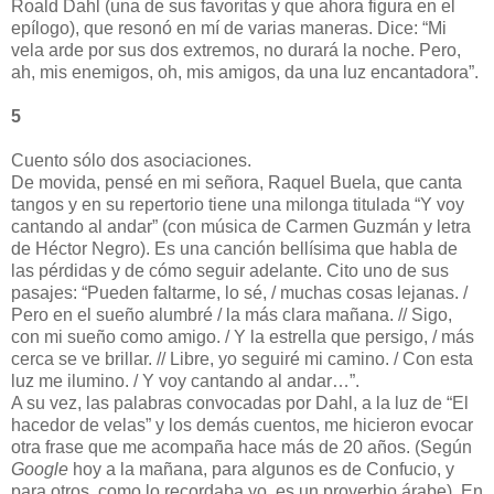
Roald Dahl (una de sus favoritas y que ahora figura en el
epílogo), que resonó en mí de varias maneras. Dice: “Mi
vela arde por sus dos extremos, no durará la noche. Pero,
ah, mis enemigos, oh, mis amigos, da una luz encantadora”.
5
Cuento sólo dos asociaciones.
De movida, pensé en mi señora, Raquel Buela, que canta
tangos y en su repertorio tiene una milonga titulada “Y voy
cantando al andar” (con música de Carmen Guzmán y letra
de Héctor Negro). Es una canción bellísima que habla de
las pérdidas y de cómo seguir adelante. Cito uno de sus
pasajes: “Pueden faltarme, lo sé, / muchas cosas lejanas. /
Pero en el sueño alumbré / la más clara mañana. // Sigo,
con mi sueño como amigo. / Y la estrella que persigo, / más
cerca se ve brillar. // Libre, yo seguiré mi camino. / Con esta
luz me ilumino. / Y voy cantando al andar…”.
A su vez, las palabras convocadas por Dahl, a la luz de “El
hacedor de velas” y los demás cuentos, me hicieron evocar
otra frase que me acompaña hace más de 20 años. (Según
Google
hoy a la mañana, para algunos es de Confucio, y
para otros, como lo recordaba yo, es un proverbio árabe). En