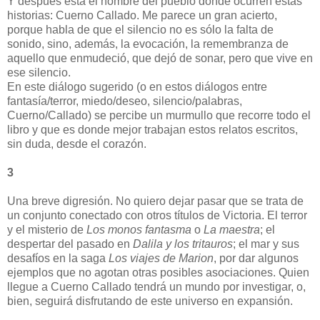
Y después está el nombre del pueblo donde ocurren estas
historias: Cuerno Callado. Me parece un gran acierto,
porque habla de que el silencio no es sólo la falta de
sonido, sino, además, la evocación, la remembranza de
aquello que enmudeció, que dejó de sonar, pero que vive en
ese silencio.
En este diálogo sugerido (o en estos diálogos entre
fantasía/terror, miedo/deseo, silencio/palabras,
Cuerno/Callado) se percibe un murmullo que recorre todo el
libro y que es donde mejor trabajan estos relatos escritos,
sin duda, desde el corazón.
3
Una breve digresión. No quiero dejar pasar que se trata de
un conjunto conectado con otros títulos de Victoria. El terror
y el misterio de
Los monos fantasma
o
La maestra
; el
despertar del pasado en
Dalila y los tritauros
; el mar y sus
desafíos en la saga
Los viajes de Marion
, por dar algunos
ejemplos que no agotan otras posibles asociaciones. Quien
llegue a Cuerno Callado tendrá un mundo por investigar, o,
bien, seguirá disfrutando de este universo en expansión.